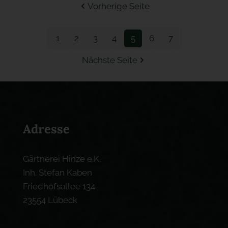
Vorherige Seite
1
2
3
4
5
6
7
Nächste Seite
Adresse
Gärtnerei Hinze e.K.
Inh. Stefan Kaben
Friedhofsallee 134
23554 Lübeck