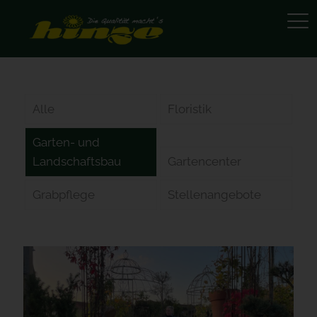
Alle
Floristik
Garten- und
Landschaftsbau
Gartencenter
Grabpflege
Stellenangebote