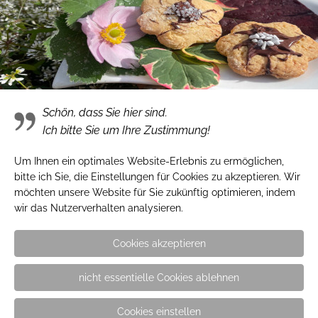
Schön, dass Sie hier sind.
Ich bitte Sie um Ihre Zustimmung!
Die Igel kommen!
Um Ihnen ein optimales Website-Erlebnis zu ermöglichen,
Stachelige Mitbewohner schützen
bitte ich Sie, die Einstellungen für Cookies zu akzeptieren. Wir
möchten unsere Website für Sie zukünftig optimieren, indem
wir das Nutzerverhalten analysieren.
Lebensraum Friedhof
Cookies akzeptieren
Artenvielfalt auf dem Friedhof entdecken!
nicht essentielle Cookies ablehnen
Cookies einstellen