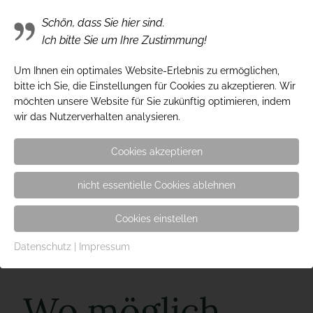
stimmungsvoll gestalteter Umgebung finden
Schön, dass Sie hier sind.
Sie hier würdevolle Grabstätten, die dauerhaft
Ich bitte Sie um Ihre Zustimmung!
von Friedhofsgärtnern gepflegt werden und ein
Um Ihnen ein optimales Website-Erlebnis zu ermöglichen,
Grabmal mit dem Namen des Verstorbenen
bitte ich Sie, die Einstellungen für Cookies zu akzeptieren. Wir
haben.
möchten unsere Website für Sie zukünftig optimieren, indem
wir das Nutzerverhalten analysieren.
Bestattungsgarten Vorwerk
Cookies akzeptieren
nicht essentielle Cookies ablehnen
Bestattungsgarten Burgtor
Cookies einstellen
Datenschutz
|
Impressum
Wo möglich