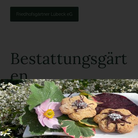
Friedhofsgärtner Lübeck eG
Bestattungsgärt
en
Die beste Alternative
Das Andenken an einen Menschen vor dem
Vergessen zu bewahren und den Angehörigen
dauerhaft einen liebevollen Ort für ihre
Erinnerung zu erhalten- dieser Gedanke steht
hinter den Bestättungsgärten in Lübeck. In