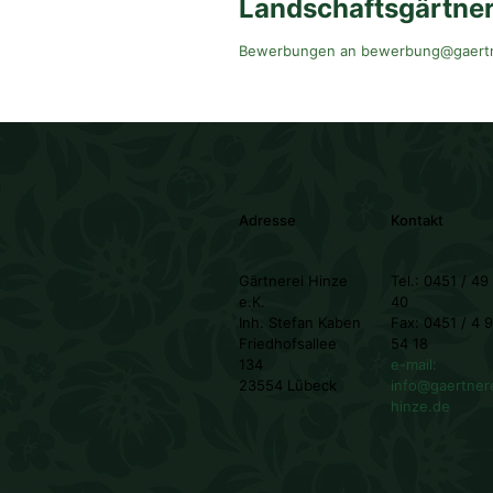
Landschaftsgärtn
Bewerbungen an bewerbung@gaertn
Adresse
Kontakt
Gärtnerei Hinze
Tel.: 0451 / 49
e.K.
40
Inh. Stefan Kaben
Fax: 0451 / 4 
Friedhofsallee
54 18
134
e-mail:
23554 Lübeck
info@gaertner
hinze.de