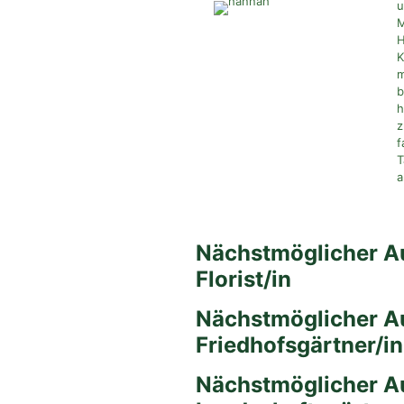
u
M
H
K
m
b
h
z
f
T
a
Nächstmöglicher A
Florist/in
Nächstmöglicher A
Friedhofsgärtner
Nächstmöglicher A