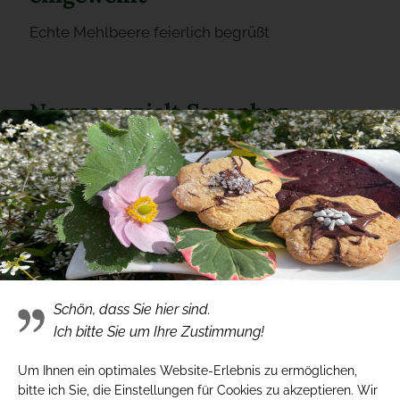
Echte Mehlbeere feierlich begrüßt
Norman spielt Saxophon
Gute Unterhaltung
Vorzieglicher Besuch
Freie Ziege Lübeck besucht Bienenburg
Schön, dass Sie hier sind.
Ich bitte Sie um Ihre Zustimmung!
15 Jahre unsere treue Seele
Um Ihnen ein optimales Website-Erlebnis zu ermöglichen,
Wir bedanken uns bei Kerstin Flar
bitte ich Sie, die Einstellungen für Cookies zu akzeptieren. Wir