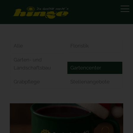
Alle
Floristik
Garten- und
Landschaftsbau
Gartencenter
Grabpflege
Stellenangebote