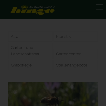
Alle
Floristik
Garten- und
Landschaftsbau
Gartencenter
Grabpflege
Stellenangebote