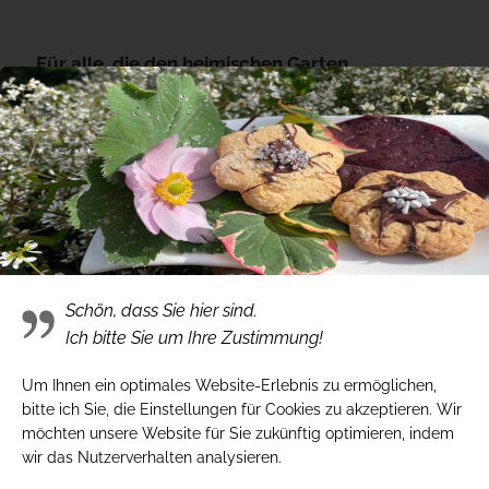
Für alle, die den heimischen Garten
insektenfreundlicher gestalten möchte, bietet
die Gärtnerei Hinze am 20. Mai 2023 - dem
Internationalen Tag der Biene - eine besondere
Aktion an. „Wir verteilen sogenannte Plüsch-
Pöker-Prozente, sprich: 25 Prozent auf alle
bienenfreundliche Stauden“, kündigt Sabine
Watzinger an.
Schön, dass Sie hier sind.
Ich bitte Sie um Ihre Zustimmung!
Um Ihnen ein optimales Website-Erlebnis zu ermöglichen,
bitte ich Sie, die Einstellungen für Cookies zu akzeptieren. Wir
möchten unsere Website für Sie zukünftig optimieren, indem
wir das Nutzerverhalten analysieren.