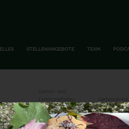
ELLES
STELLENANGEBOTE
TEAM
PODC
Garten- und
Landschaftsbau
Gartencenter