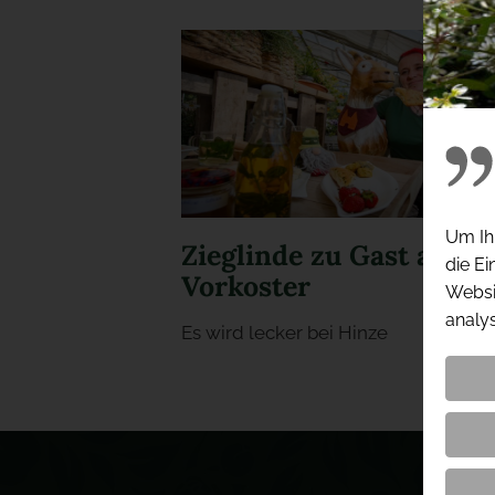
Um Ihn
Zieglinde zu Gast als
die Ei
Vorkoster
Websit
analys
Es wird lecker bei Hinze