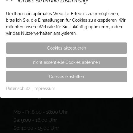
Ich bitte Sie um Ihre Zustimmung!
Friedhofsallee 134
23554 Lübeck
Um Ihnen ein optimales Website-Erlebnis zu ermöglichen,
bitte ich Sie, die Einstellungen für Cookies zu akzeptieren. Wir
möchten unsere Website für Sie zukünftig optimieren, indem
Kontakt
wir das Nutzerverhalten analysieren.
Cookies akzeptieren
Tel.: 0451 / 49 95 40
Fax: 0451 / 4 99 54 18
nicht essentielle Cookies ablehnen
e-mail: info@gaertnerei-hinze.de
Cookies einstellen
Datenschutz
|
Impressum
Öffnungszeiten
Mo - Fr: 8:00 - 18:00 Uhr
Sa: 9:00 - 16:00 Uhr
So: 10:00 - 15:00 Uhr