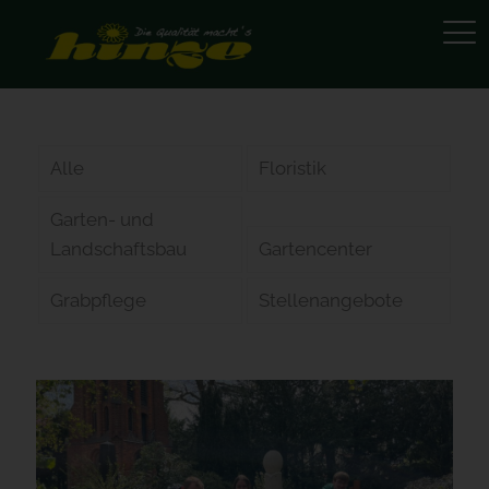
Alle
Floristik
Garten- und
Landschaftsbau
Gartencenter
Grabpflege
Stellenangebote