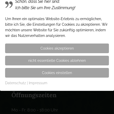
Gärtnerei Hinze e.K.
Schön, dass Sie hier sind.
Ich bitte Sie um Ihre Zustimmung!
Inh. Stefan Kaben
Friedhofsallee 134
Um Ihnen ein optimales Website-Erlebnis zu ermöglichen,
23554 Lübeck
bitte ich Sie, die Einstellungen für Cookies zu akzeptieren. Wir
möchten unsere Website für Sie zukünftig optimieren, indem
wir das Nutzerverhalten analysieren.
Kontakt
Cookies akzeptieren
Tel.: 0451 / 49 95 40
nicht essentielle Cookies ablehnen
Fax: 0451 / 4 99 54 18
e-mail: info@gaertnerei-hinze.de
Cookies einstellen
Datenschutz
|
Impressum
Öffnungszeiten
Mo - Fr: 8:00 - 18:00 Uhr