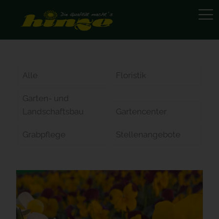
Alle
Floristik
Garten- und
Landschaftsbau
Gartencenter
Grabpflege
Stellenangebote