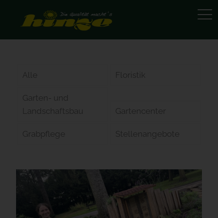
Alle
Floristik
Garten- und
Landschaftsbau
Gartencenter
Grabpflege
Stellenangebote