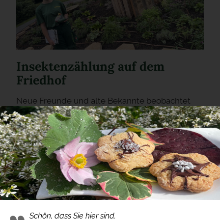
Insektenzählung auf dem
Friedhof
Neue Freunde und alte Bekannte beobachtet
Adresse
Gärtnerei Hinze e.K.
Schön, dass Sie hier sind.