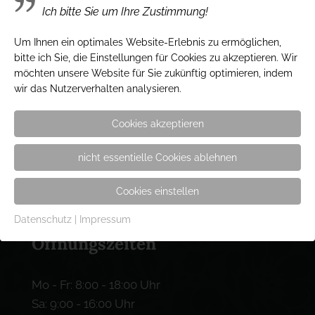
Inh. Stefan Kaben
Ich bitte Sie um Ihre Zustimmung!
Friedhofsallee 134
23554 Lübeck
Um Ihnen ein optimales Website-Erlebnis zu ermöglichen,
bitte ich Sie, die Einstellungen für Cookies zu akzeptieren. Wir
möchten unsere Website für Sie zukünftig optimieren, indem
wir das Nutzerverhalten analysieren.
Kontakt
Cookies akzeptieren
Tel.: 0451 / 49 95 40
nicht essentielle Cookies ablehnen
Fax: 0451 / 4 99 54 18
e-mail: info@gaertnerei-hinze.de
Cookies einstellen
Datenschutz
|
Impressum
Öffnungszeiten
Mo - Fr: 8:00 - 18:00 Uhr
Sa: 9:00 - 16:00 Uhr