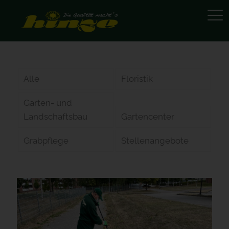
Alle
Floristik
Garten- und
Landschaftsbau
Gartencenter
Grabpflege
Stellenangebote