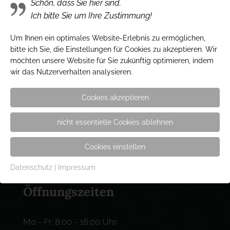
Gärtnerei Hinze e.K.
Schön, dass Sie hier sind.
Ich bitte Sie um Ihre Zustimmung!
Inh. Stefan Kaben
Friedhofsallee 134
Um Ihnen ein optimales Website-Erlebnis zu ermöglichen,
23554 Lübeck
bitte ich Sie, die Einstellungen für Cookies zu akzeptieren. Wir
möchten unsere Website für Sie zukünftig optimieren, indem
wir das Nutzerverhalten analysieren.
Kontakt
Cookies akzeptieren
Tel.: 0451 / 49 95 40
nicht essentielle Cookies ablehnen
Fax: 0451 / 4 99 54 18
e-mail: info@gaertnerei-hinze.de
Cookies einstellen
Datenschutz
|
Impressum
Öffnungszeiten
Mo - Fr: 8:00 - 18:00 Uhr