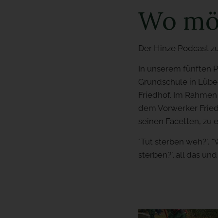
Wo mög
Der Hinze Podcast z
In unserem fünften P
Grundschule in Lübec
Friedhof. Im Rahmen
dem Vorwerker Friedh
seinen Facetten, zu 
"Tut sterben weh?", 
sterben?"..all das un