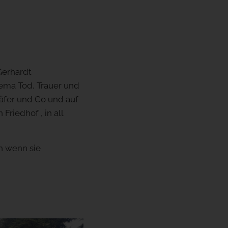
Gerhardt
hema Tod, Trauer und
äfer und Co und auf
riedhof , in all
h wenn sie