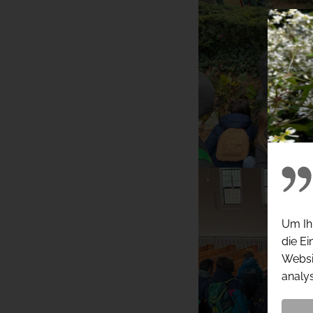
Um Ihn
die Ei
Websit
analys