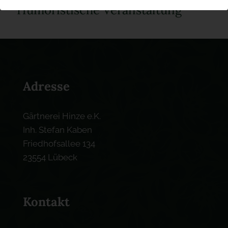
Humoristische Veranstaltung
Adresse
Gärtnerei Hinze e.K.
Inh. Stefan Kaben
Friedhofsallee 134
23554 Lübeck
Kontakt