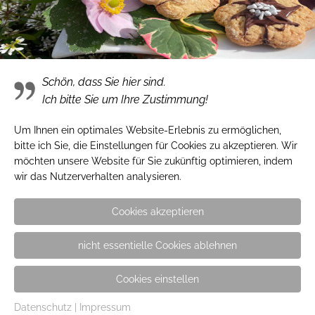
Girls! Girls! Girls!
Schön, dass Sie hier sind.
Ich bitte Sie um Ihre Zustimmung!
Um Ihnen ein optimales Website-Erlebnis zu ermöglichen,
bitte ich Sie, die Einstellungen für Cookies zu akzeptieren. Wir
möchten unsere Website für Sie zukünftig optimieren, indem
wir das Nutzerverhalten analysieren.
Cookies akzeptieren
nicht essentielle Cookies ablehnen
Über den Tellerrand
Cookies einstellen
Datenschutz
|
Impressum