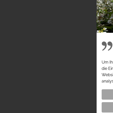
Um Ihn
die Ei
Websit
analys