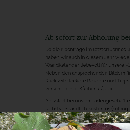
Ab sofort zur Abholung ber
Da die Nachfrage im letzten Jahr so 
haben wir auch in diesem Jahr wiede
Wandkalender liebevoll für unsere K
Neben den ansprechenden Bildern fi
Rückseite leckere Rezepte und Tipp
verschiedener Küchenkräuter.
Ab sofort bei uns im Ladengeschäft e
selbstverständlich kostenlos (solange 