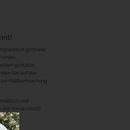
eit!
unglaublich groß war,
r einen
unden gestaltet.
nden Sie auf der
s zur Haltbarmachung
rhältlich und
der Vorrat reicht).