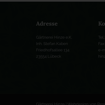
Adresse
Ko
Gärtnerei Hinze e.K.
Tel.
Inh. Stefan Kaben
Fax
Friedhofsallee 134
e-m
23554 Lübeck
hin
Gärtnerei Hinze | Webdesign von
Res